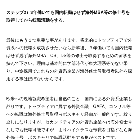
ステップ2）3年働いても国内転職はせず海外MBA等の修士号を
取得してから転職活動をする。
最後にもう１つ重要な事があります。将来的にトップティアで外
資系への転職を成功させたいなら新卒後、３年働いても国内転職
はせず必ず海外MBA、CS、DS等の修士号取得するための留学を
挟んで下さい。理由は基本的に学部時代が東大理系等でない限
り、中途採用でこれらの外資系企業が海外修士号取得者以外を採
用する事はほぼないからです。
欧米への現地就職希望者は当然のこと、国内にある外資系企業も
然りです。トップティアに属する外資金融、GAFA、コンサル等
への転職は海外修士号取得→ボスキャリ経由が一般的です。繰り
返しになりますが、セカンドティアの外資系企業へは海外修士号
なしでも転職可能ですが、よりハイクラスな転職を目指すなら海
外修士号→ボスキャリで転職活動をする形がベストです。