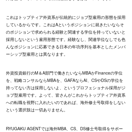
これはトップティア外資系が伝統的にジョブ型雇用の形態を採用
しているからです。これはAというポジションに就きたいならそ
のポジションで求められる経験と関連する学位を持っていないと
採用しないという雇用形態です。経験なし、関連学位なしでも色
んなポジションに応募できる日本の年功序列を基本としたメンバ
ーシップ型雇用とは異なります。
外資投資銀行のM＆A部門で働きたいならMBAかFinanceの学位
を、戦略コンサルならMBAを、GAFAならAI、CSやDSの学位を
持ってない方は採用しないよ、というプロフェショナル採用がジ
ョブ型雇用です。よって、皆さんがこれからトップティア外資系
への転職を視野に入れたいのであれば、海外修士号取得をしない
という選択肢は一切ありません。
RYUGAKU AGENTでは海外MBA、CS、DS修士号取得をサポー