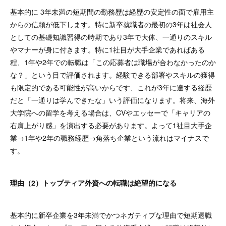
基本的に 3年未満の短期間の勤務歴は経歴の安定性の面で雇用主
からの信頼が低下します。特に新卒就職者の最初の3年は社会人
としての基礎知識習得の時期であり3年で大体、一通りのスキル
やマナーが身に付きます。特に1社目が大手企業であればある
程、1年や2年での転職は「この応募者は職場が合わなかったのか
な？」という目で評価されます。経験できる部署やスキルの獲得
も限定的である可能性が高いからです、これが3年に達する経歴
だと「一通りは学んできたな」いう評価になります。将来、海外
大学院への留学を考える場合は、CVやエッセーで「キャリアの
右肩上がり感」を演出する必要があります。よって1社目大手企
業→1年や2年の職務経歴→角落ち企業という流れはマイナスで
す。
理由（2）トップティア外資への転職は絶望的になる
基本的に新卒企業を3年未満でかつネガティブな理由で短期退職