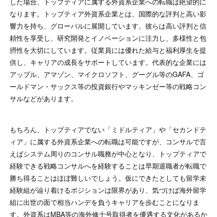
した場合、トップティアに属する外資系企業への転職は絶望的に
なります。トップティア外資系企業とは、国際的な評判と高い影
響力を持ち、グローバルに展開しています。彼らは高い評判と信
頼性を享受し、研究開発とイノベーションに注力し、多様性と包
摂性を大切にしています。従業員には優れた給与と福利厚生を提
供し、キャリアの成長をサポートしています。代表的な企業には
アップル、アマゾン、マイクロソフト、グーグル等のGAFA、ゴ
ールドマン・サックス等の投資銀行やマッキンゼー等の戦略コン
サルなどがあります。
もちろん、トップティアでない「ミドルティア」や「セカンドテ
ィア」に属する外資系企業への転職は可能ですが、コンサルで言
えばシステム周りのコンサル職務が中心となり、トップティアで
経験できる戦略コンサルへを経験することは早期退職者が転職で
勝ち得ることはほぼ難しいでしょう。仮にできたとしても留学未
経験組が辿り着けるポジションは限界があり、気づけば海外留学
組に出世の面で相当ハンデを負うキャリアを歩むことになりま
す。外資系はMBA等の海外修士号取得者を優遇する文化があるか