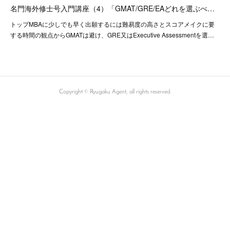
名門海外修士号入門講座（4）「GMAT/GRE/EAどれを選ぶべ…
トップMBAに少しでも早く出願するには難易度の高さとスコアメイクに要
する時間の観点からGMATは避け、GRE又はExecutive Assessmentを選…
Copyright ©︎ Ryugaku Agent, all rights reserved.