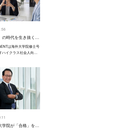
1:56
」の時代を生き抜く…
AGENTは海外大学院修士号
すハイクラス社会人向…
9:11
大学院が「合格」を…