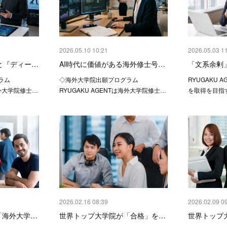
2026.05.10 10:21
2026.05.03 1
と『ディー…
AI時代に価値がある海外修士号…
「文系余剰
ラム
◇海外大学院出願プログラム
RYUGAKU 
海外大学院修士…
RYUGAKU AGENTは海外大学院修士…
を取得を目指
2026.02.16 08:39
2026.02.09 0
「海外大学…
世界トップ大学院が「合格」を…
世界トップ