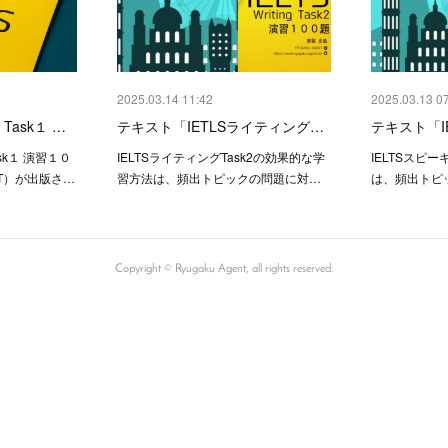
2025.03.14 11:42
2025.03.13 0
Task１ …
テキスト「IETLSライティング…
テキスト「I
sk１ 演習１０
IELTSライティングTask2の効果的な学
IELTSスピ
NT）が出版さ…
習方法は、頻出トピックの問題に対…
は、頻出トピ
Copyright ©︎ Ryugaku Agent, all rights reserved.