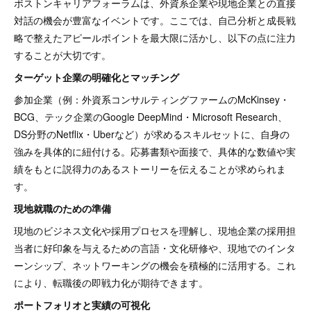
ボストンキャリアフォーラムは、外資系企業や現地企業との直接
対話の機会が豊富なイベントです。ここでは、自己分析と成長戦
略で整えたアピールポイントを最大限に活かし、以下の点に注力
することが大切です。
ターゲット企業の明確化とマッチング
参加企業（例：外資系コンサルティングファームのMcKinsey・
BCG、テック企業のGoogle DeepMind・Microsoft Research、
DS分野のNetflix・Uberなど）が求めるスキルセットに、自身の
強みを具体的に紐付ける。応募書類や面接で、具体的な数値や実
績をもとに説得力のあるストーリーを伝えることが求められま
す。
現地就職のための準備
現地のビジネス文化や採用プロセスを理解し、現地企業の採用担
当者に好印象を与えるための言語・文化研修や、現地でのインタ
ーンシップ、ネットワーキングの機会を積極的に活用する。これ
により、転職後の即戦力化が期待できます。
ポートフォリオと実績の可視化