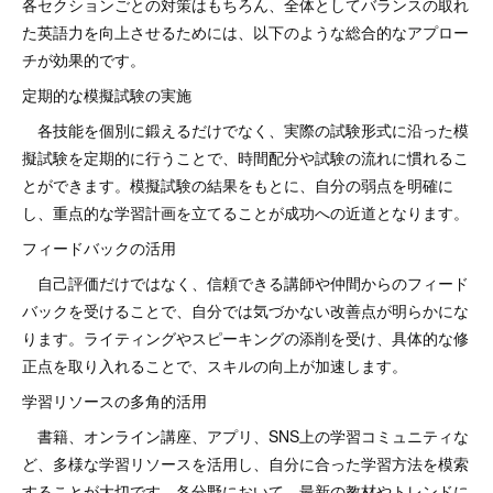
各セクションごとの対策はもちろん、全体としてバランスの取れ
た英語力を向上させるためには、以下のような総合的なアプロー
チが効果的です。
定期的な模擬試験の実施
各技能を個別に鍛えるだけでなく、実際の試験形式に沿った模
擬試験を定期的に行うことで、時間配分や試験の流れに慣れるこ
とができます。模擬試験の結果をもとに、自分の弱点を明確に
し、重点的な学習計画を立てることが成功への近道となります。
フィードバックの活用
自己評価だけではなく、信頼できる講師や仲間からのフィード
バックを受けることで、自分では気づかない改善点が明らかにな
ります。ライティングやスピーキングの添削を受け、具体的な修
正点を取り入れることで、スキルの向上が加速します。
学習リソースの多角的活用
書籍、オンライン講座、アプリ、SNS上の学習コミュニティな
ど、多様な学習リソースを活用し、自分に合った学習方法を模索
することが大切です。各分野において、最新の教材やトレンドに