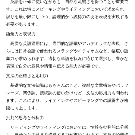
英語を正確に使いながらも、自然な流暢さを保つことが重要で
す。これは特にスピーキングやライティングにおいて求められ、
誤りを最小限にしつつ、論理的かつ説得力のある表現を実現する
必要があります。
語彙力と表現力
高度な英語運用には、専門的な語彙やアカデミックな表現、さ
らには日常会話で使われるスラングやイディオムなど、幅広い語
彙力が求められます。適切な単語を状況に応じて選択し、豊かな
表現で自分の意見や情報を伝える能力が必要です。
文法の正確さと応用力
基礎的な文法知識はもちろんのこと、複雑な文章構造やパラフ
レーズ、関係詞、接続詞の使い分けなど、文法の応用力も問われ
ます。これにより、ライティングやスピーキングでの説得力が格
段に向上します。
批判的思考と分析力
リーディングやライティングにおいては、情報を批判的に分析
し、自分なりの意見を構築する力が求められます。文章の論理構