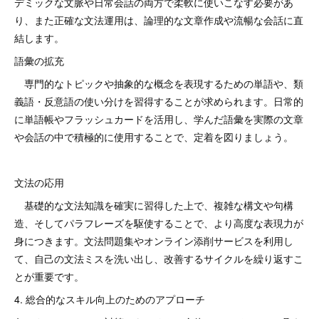
デミックな文脈や日常会話の両方で柔軟に使いこなす必要があ
り、また正確な文法運用は、論理的な文章作成や流暢な会話に直
結します。
語彙の拡充
専門的なトピックや抽象的な概念を表現するための単語や、類
義語・反意語の使い分けを習得することが求められます。日常的
に単語帳やフラッシュカードを活用し、学んだ語彙を実際の文章
や会話の中で積極的に使用することで、定着を図りましょう。
文法の応用
基礎的な文法知識を確実に習得した上で、複雑な構文や句構
造、そしてパラフレーズを駆使することで、より高度な表現力が
身につきます。文法問題集やオンライン添削サービスを利用し
て、自己の文法ミスを洗い出し、改善するサイクルを繰り返すこ
とが重要です。
4. 総合的なスキル向上のためのアプローチ