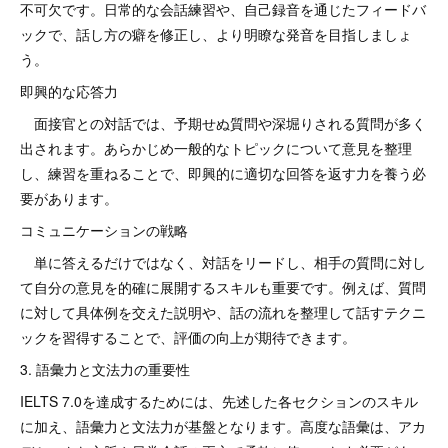
不可欠です。日常的な会話練習や、自己録音を通じたフィードバ
ックで、話し方の癖を修正し、より明瞭な発音を目指しましょ
う。
即興的な応答力
面接官との対話では、予期せぬ質問や深堀りされる質問が多く
出されます。あらかじめ一般的なトピックについて意見を整理
し、練習を重ねることで、即興的に適切な回答を返す力を養う必
要があります。
コミュニケーションの戦略
単に答えるだけではなく、対話をリードし、相手の質問に対し
て自分の意見を的確に展開するスキルも重要です。例えば、質問
に対して具体例を交えた説明や、話の流れを整理して話すテクニ
ックを習得することで、評価の向上が期待できます。
3. 語彙力と文法力の重要性
IELTS 7.0を達成するためには、先述した各セクションのスキル
に加え、語彙力と文法力が基盤となります。高度な語彙は、アカ