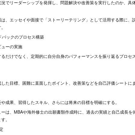
状況でリーダーシップを発揮し、問題解決や改善策を実行したのか、具
報は、エッセイや面接で「ストーリーテリング」として活用する際に、
す。
ードバックのプロセス構築
レビューの実施
するだけでなく、定期的に自分自身のパフォーマンスを振り返るプロセ
成した目標、困難に直面したポイント、改善策などを自己評価シートに
長や成果、習得したスキル、さらには将来の目標を明確にする。
ューは、MBAや海外修士の出願書類作成時に、過去の実績と自己成長を
ます。
設定