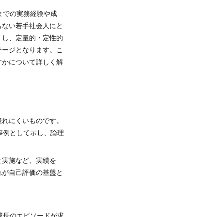
までの実務経験や成
もない若手社会人にと
」し、定量的・定性的
テージとなります。こ
すかについて詳しく解
表れにくいものです。
事例として示し、論理
と実施など、実績を
れが自己評価の基盤と
成長のエピソードが求