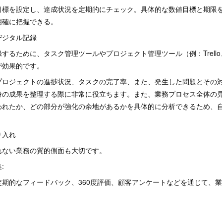
目標を設定し、達成状況を定期的にチェック。具体的な数値目標と期限
明確に把握できる。
のデジタル記録
るために、タスク管理ツールやプロジェクト管理ツール（例：Trello、JI
が効果的です。
プロジェクトの進捗状況、タスクの完了率、また、発生した問題とその
身の成果を整理する際に非常に役立ちます。また、業務プロセス全体の
われたか、どの部分が強化の余地があるかを具体的に分析できるため、
り入れ
れない業務の質的側面も大切です。
:
定期的なフィードバック、360度評価、顧客アンケートなどを通じて、