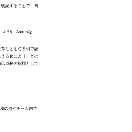
を明記することで、自
RA、Asanaな
対策などを時系列で記
見える化により、どの
自己成長の指標として
業務の質やチーム内で