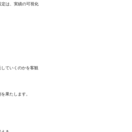
づいた目標設定は、実績の可視化
長していくのかを客観
割を果たします。
。
捉える。