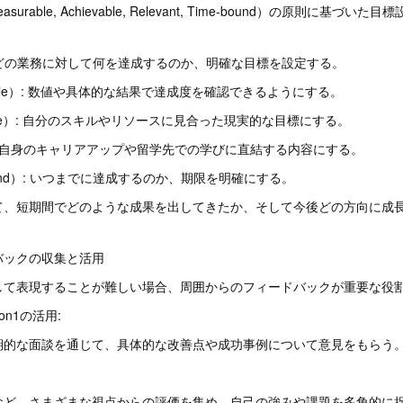
 Measurable, Achievable, Relevant, Time-bound）の原則に基
c）: どの業務に対して何を達成するのか、明確な目標を設定する。
able）: 数値や具体的な結果で達成度を確認できるようにする。
able）: 自分のスキルやリソースに見合った現実的な目標にする。
t）: 自身のキャリアアップや留学先での学びに直結する内容にする。
ound）: いつまでに達成するのか、期限を明確にする。
て、短期間でどのような成果を出してきたか、そして今後どの方向に成
ドバックの収集と活用
して表現することが難しい場合、周囲からのフィードバックが重要な役
n1の活用:
期的な面談を通じて、具体的な改善点や成功事例について意見をもらう
など、さまざまな視点からの評価を集め、自己の強みや課題を多角的に