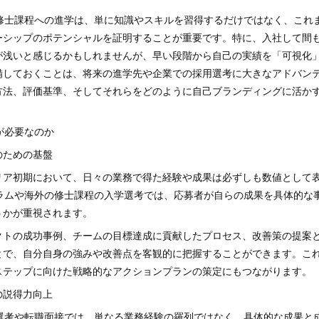
の修士課程への進学は、単に知識やスキルを習得するだけではなく、これ
ーシップのポテンシャルを証明することが重要です。特に、入社して間
が浅いと感じるかもしれませんが、早い段階から自己の実績を「可視化
備しておくことは、将来の進学先や企業での採用選考に大きなアドバン
方法、評価基準、そしてそれらをどのように自己ブランディングに活か
化が必要なのか
長のための基盤
リア初期において、日々の業務で得た経験や成果は必ずしも数値として
グラムや海外の修士課程の入学選考では、応募者が自らの成果を具体的な
うかが重視されます。
クトの成功事例、チームの目標達成に貢献したプロセス、改善策の提案
とで、自分自身の強みや改善点を客観的に把握することができます。こ
ステップに向けた戦略的なアクションプランの策定にもつながります。
際の説得力向上
学選考や転職面接では、単なる業務経験の羅列ではなく、具体的な成果と