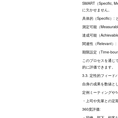
SMART（Specific,
に欠かせません。
具体的（Specifi
測定可能（Measur
達成可能（Achiev
関連性（Relevan
期限設定（Time-b
このプロセスを通じ
的に評価できます。
3.3. 定性的フィー
自身の成果を数値と
定例ミーティングや1o
・上司や先輩との定
360度評価:
・同僚、部下、顧客