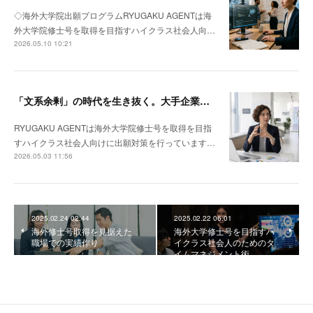
◇海外大学院出願プログラムRYUGAKU AGENTは海
外大学院修士号を取得を目指すハイクラス社会人向…
2026.05.10 10:21
「文系余剰」の時代を生き抜く。大手企業若手がMBAではなく「理系修士」を選ぶべき理由
RYUGAKU AGENTは海外大学院修士号を取得を目指
すハイクラス社会人向けに出願対策を行っています…
2026.05.03 11:56
2025.02.24 02:44
2025.02.22 06:01
海外修士号取得を見据えた
海外大学修士号を目指すハ
職場での実績作り
イクラス社会人のためのタ
イムマネジメント術