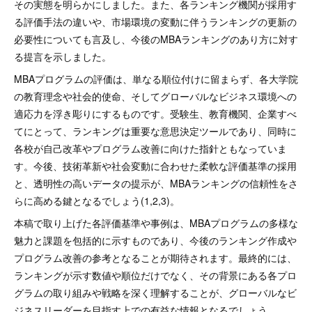
その実態を明らかにしました。また、各ランキング機関が採用す
る評価手法の違いや、市場環境の変動に伴うランキングの更新の
必要性についても言及し、今後のMBAランキングのあり方に対す
る提言を示しました。
MBAプログラムの評価は、単なる順位付けに留まらず、各大学院
の教育理念や社会的使命、そしてグローバルなビジネス環境への
適応力を浮き彫りにするものです。受験生、教育機関、企業すべ
てにとって、ランキングは重要な意思決定ツールであり、同時に
各校が自己改革やプログラム改善に向けた指針ともなっていま
す。今後、技術革新や社会変動に合わせた柔軟な評価基準の採用
と、透明性の高いデータの提示が、MBAランキングの信頼性をさ
らに高める鍵となるでしょう(1,2,3)。
本稿で取り上げた各評価基準や事例は、MBAプログラムの多様な
魅力と課題を包括的に示すものであり、今後のランキング作成や
プログラム改善の参考となることが期待されます。最終的には、
ランキングが示す数値や順位だけでなく、その背景にある各プロ
グラムの取り組みや戦略を深く理解することが、グローバルなビ
ジネスリーダーを目指す上での有益な情報となるでしょう。