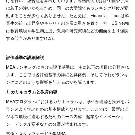
けを行い、総合点を算出しています。各機関間では評価軸や手法
に若干の違いがあるため、同一の大学院でもランキング順位が変
動することが少なくありません。たとえば、Financial Timesは卒
業生の給与上昇率やキャリアの進展に重きを置く一方、US News
は教育環境や学生満足度、教員の研究実績などの側面をより強調
する傾向があります(1,3)。
評価基準の詳細解説
MBAランキングにおける評価基準は、主に以下の項目に分類され
ます。ここでは各評価基準の詳細と具体例、そしてそれがランキ
ングにどのような影響を与えるのかを論じます。
1. カリキュラムと教育内容
MBAプログラムにおけるカリキュラムは、学生が理論と実践をバ
ランスよく学ぶための基本構成となります。ここでは、最新のビ
ジネス環境に適応するためのコース内容、起業やイノベーショ
ン、デジタル変革などの分野が含まれます。
事例：スタンフォード大学MBA