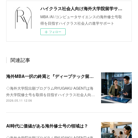
ハイクラス社会人向け海外大学院留学サポート「リューガクエージェント」
MBA /AI /コンピュータサイエンスの海外修士号取
得を目指すハイクラス社会人の進学サポート
フォロー
関連記事
海外MBA一択の終焉と『ディープテック留学』への回帰
◇海外大学院出願プログラムRYUGAKU AGENTは海
外大学院修士号を取得を目指すハイクラス社会人向…
2026.05.11 12:06
AI時代に価値がある海外修士号の領域は？
◇海外大学院出願プログラムRYUGAKU AGENTは海