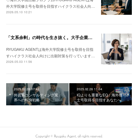
外大学院修士号を取得を目指すハイクラス社会人向…
2026.05.10 10:21
「文系余剰」の時代を生き抜く。大手企業若手がMBAではなく「理系修士」を選ぶべき理由
RYUGAKU AGENTは海外大学院修士号を取得を目指
すハイクラス社会人向けに出願対策を行っています…
2026.05.03 11:56
2025.02.28 07:42
2025.02.26 11:04
外資系コンサルティング業
IQよりも重要なEQ：海外修
界への転身戦略
士号取得を目指すあなたへ
Copyright ©︎ Ryugaku Agent, all rights reserved.