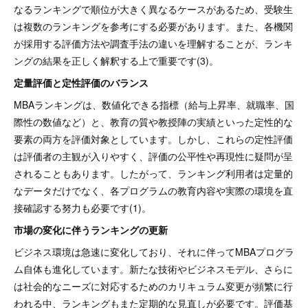
なるランキングで順位が大きく異なるケースがあるため、受験生
は複数のランキングを参考にする必要があります。また、各機関
が採用する評価方法や調査手法の違いを理解することが、ランキ
ングの結果を正しく解釈する上で重要です(3)。
定量評価と定性評価のバランス
MBAランキングは、数値化できる指標（給与上昇率、就職率、国
際性の数値など）と、教育の質や教授陣の実績といった定性的な
要素の両方を評価対象としています。しかし、これらの定性評価
は評価者の主観が入りやすく、評価の公平性や再現性に疑問が呈
されることもあります。したがって、ランキング利用者は定量的
なデータだけでなく、各プログラムの教育内容や実際の環境を直
接確認する努力も必要です(1)。
市場の変化に伴うランキングの更新
ビジネス環境は急速に変化しており、それに伴ってMBAプログラ
ム自体も進化しています。新たな技術やビジネスモデル、さらに
は社会的なニーズに対応するためのカリキュラム変更が頻繁に行
われる中、ランキングもまた定期的な見直しが必要です。評価基