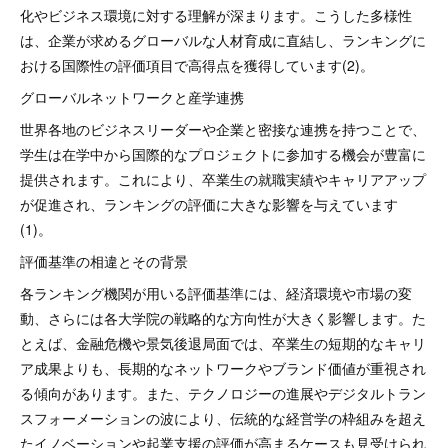
化やビジネス環境に対する理解が深まります。こうした多様性
は、企業が求めるグローバルな人材育成に直結し、ランキングに
おける国際性の評価項目で高得点を獲得しています(2)。
グローバルネットワークと産学連携
世界各地のビジネスリーダーや企業と密接な連携を持つことで、
学生は在学中から国際的なプロジェクトに参加する機会が豊富に
提供されます。これにより、卒業生の就職実績やキャリアアップ
が促進され、ランキングの評価に大きな影響を与えています
(1)。
評価基準の相違とその背景
各ランキング機関が用いる評価基準には、経済環境や市場の変
動、さらには各大学院の戦略的な方向性が大きく影響します。た
とえば、金融危機や景気後退局面では、卒業生の短期的なキャリ
ア成果よりも、長期的なネットワークやブランド価値が重視され
る傾向があります。また、テクノロジーの進展やデジタルトラン
スフォーメーションの波により、伝統的な経営学の枠組みを超え
たイノベーションや起業支援の評価が高まるケースも見受けられ