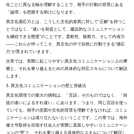
化ごとに異なる軸を理解することで、相手の行動の背景にある
「論理」を把握する助けになります。
異文化適応力とは、こうした文化的差異に対して“正解”を持つこ
とではなく、“違いを前提として、建設的なコミュニケーション
を継続できる態度”のことです。柔軟性、観察力、そして内省力
——これらが伴ってこそ、異文化の中で自然に行動できる“適応
力”が育まれていきます。
次章では、実際に起こりやすい異文化コミュニケーション上の摩
擦と、それを乗り越えるための具体的な対応スキルについて解説
します。
3. 異文化コミュニケーションの壁と突破法
異文化環境での最大の挑戦は、「言語」そのものではなく、「前
提の違いによるすれ違い」にあります。つまり、同じ言語を使っ
ていても、相手の意図や文化的背景を理解できなければ、コミュ
ニケーションは成り立たないということです。この章では、海外
修士号取得を目指す社会人が実際に直面しやすいコミュニケーシ
ョンの“壁”と、それを乗り越える具体的なスキルについて解説し