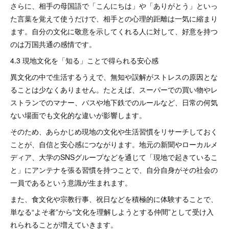
さらに、相手の母国語で「こんにちは」や「ありがとう」といっ
た言葉を覚えて使うだけで、相手との心理的距離は一気に縮まり
ます。自分の文化に敬意を示してくれる人に対して、好意を持つ
のは万国共通の感情です。
4.3 現地文化を「知る」ことで得られる安心感
異文化の中で生活するうえで、無知や誤解がストレスの原因とな
ることは少なくありません。たとえば、スーパーでの買い物やレ
ストランでのマナー、バスや地下鉄でのルールなど、日常の何気
ない場面でも文化的な違いが影響します。
そのため、あらかじめ現地の文化や生活習慣をリサーチしておく
ことが、自信と安心感につながります。地元の新聞やローカルメ
ディア、大学のSNSグループなどを通じて「現地で起きているこ
と」にアンテナを張る習慣を持つことで、自分自身がその社会の
一員であるという意識が生まれます。
また、食文化や宗教行事、祝日などを積極的に体験することで、
単なる“よそ者”から“文化を理解しようとする仲間”として受け入
れられることが増えていきます。