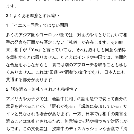
ます。
3.1 よくある摩擦とすれ違い
1.「イエス＝同意」ではない問題
多くのアジア圏やヨーロッパ圏では、対面のやりとりにおいて相
手の発言を正面から否定しない「礼儀」が存在します。その結
果、相手が「Yes」と言っていても、それは必ずしも同意や納得
を意味するとは限りません。たとえばインドや中国では、表面的
な合意を示しながらも、裏では別のアプローチを取ることも珍し
くありません。これは“回避”や“調整”の文化であり、日本人にも
共通する部分があります。
2. 話を遮る＝無礼？それとも積極性？
アメリカやカナダでは、会話中に相手の話を途中で切って自分の
意見を述べることが、「関心がある」「議論に参加している」サ
インと見なされる場合があります。一方、日本では相手の発言を
遮ることは無礼とされるため、無意識に沈黙や相づちで対応しが
ちです。この文化差は、授業中のディスカッションや会議で「消