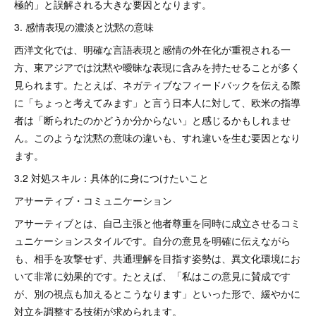
極的」と誤解される大きな要因となります。
3. 感情表現の濃淡と沈黙の意味
西洋文化では、明確な言語表現と感情の外在化が重視される一
方、東アジアでは沈黙や曖昧な表現に含みを持たせることが多く
見られます。たとえば、ネガティブなフィードバックを伝える際
に「ちょっと考えてみます」と言う日本人に対して、欧米の指導
者は「断られたのかどうか分からない」と感じるかもしれませ
ん。このような沈黙の意味の違いも、すれ違いを生む要因となり
ます。
3.2 対処スキル：具体的に身につけたいこと
アサーティブ・コミュニケーション
アサーティブとは、自己主張と他者尊重を同時に成立させるコミ
ュニケーションスタイルです。自分の意見を明確に伝えながら
も、相手を攻撃せず、共通理解を目指す姿勢は、異文化環境にお
いて非常に効果的です。たとえば、「私はこの意見に賛成です
が、別の視点も加えるとこうなります」といった形で、緩やかに
対立を調整する技術が求められます。