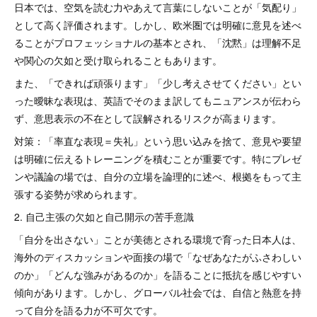
日本では、空気を読む力やあえて言葉にしないことが「気配り」
として高く評価されます。しかし、欧米圏では明確に意見を述べ
ることがプロフェッショナルの基本とされ、「沈黙」は理解不足
や関心の欠如と受け取られることもあります。
また、「できれば頑張ります」「少し考えさせてください」とい
った曖昧な表現は、英語でそのまま訳してもニュアンスが伝わら
ず、意思表示の不在として誤解されるリスクが高まります。
対策：「率直な表現＝失礼」という思い込みを捨て、意見や要望
は明確に伝えるトレーニングを積むことが重要です。特にプレゼ
ンや議論の場では、自分の立場を論理的に述べ、根拠をもって主
張する姿勢が求められます。
2. 自己主張の欠如と自己開示の苦手意識
「自分を出さない」ことが美徳とされる環境で育った日本人は、
海外のディスカッションや面接の場で「なぜあなたがふさわしい
のか」「どんな強みがあるのか」を語ることに抵抗を感じやすい
傾向があります。しかし、グローバル社会では、自信と熱意を持
って自分を語る力が不可欠です。