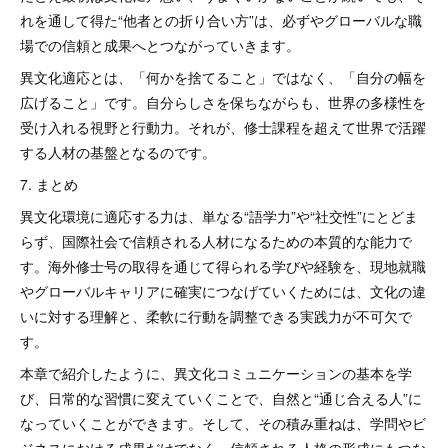
れを通して得た“他者との折り合い方”は、必ずやグローバルな職
場での信頼と成果へとつながっていきます。
異文化適応とは、「何かを捨てること」ではなく、「自分の幅を
広げること」です。自分らしさを保ちながらも、世界の多様性を
受け入れる視野と行動力。それが、修士課程を超えて世界で活躍
する人材の基盤となるのです。
7. まとめ
異文化環境に適応する力は、単なる“語学力”や“社交性”にとどま
らず、国際社会で信頼される人材になるための本質的な能力で
す。海外修士号の取得を通じて得られる学びや経験を、現地就職
やグローバルキャリアに確実につなげていくためには、文化の違
いに対する理解と、柔軟に行動を調整できる実践力が不可欠で
す。
本章で紹介したように、異文化コミュニケーションの基本を学
び、日常的な習慣に変えていくことで、自然と“通じ合える人”に
なっていくことができます。そして、その積み重ねは、学問やビ