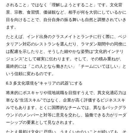
されること」ではなく「理解しようとすること」です。文化背
景、宗教、食習慣、価値観など、相手が何を大切にしているかに
目を向けることで、自分自身の振る舞いも自然と調整されていき
ます。
たとえば、インド出身のクラスメイトとランチに行く際に、ベジ
タリアン対応のレストランを選んだり、ラマダン期間中の同僚に
は配慮を示したりと、そうした細やかな姿勢は“文化的インテリ
ジェンス”として確実に伝わります。そして、その積み重ねが、
最終的には「この人となら働きたい」「チームにいてほしい」と
いう信頼に変わるのです。
6.3 多文化環境を“キャリアの武器”にする
将来的にボスキャリや現地就職を目指すうえで、異文化適応力は
単なる“生活スキル”ではなく、企業が高く評価するビジネススキ
ルでもあります。とくに国際的なチームでは、異なるバックグラ
ウンドのメンバーと対等に意見を交わし、協働できる力がリーダ
ーシップの要素として見なされます。
たとえ最初は文化に戸惑い、うまくいかないことが続いても、そ