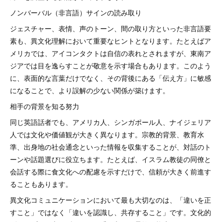
ノンバーバル（非言語）サインの読み取り
ジェスチャー、表情、声のトーン、間の取り方といった非言語要
素も、異文化理解において重要なヒントとなります。たとえばア
メリカでは、アイコンタクトは自信の表れとされますが、東南ア
ジアでは目を逸らすことが敬意を示す場合もあります。このよう
に、表面的な言葉だけでなく、その背後にある「伝え方」に敏感
になることで、より誤解の少ない関係が築けます。
相手の背景を知る努力
同じ英語話者でも、アメリカ人、シンガポール人、ナイジェリア
人では文化や価値観が大きく異なります。宗教的背景、教育水
準、出身地の社会通念といった情報を収集することが、対話のト
ーンや話題選びに役立ちます。たとえば、イスラム教徒の同僚と
会話する際に食文化への配慮を示すだけで、信頼が大きく前進す
ることもあります。
異文化コミュニケーションにおいて最も大切なのは、「違いを正
すこと」ではなく「違いを認識し、共存すること」です。文化的