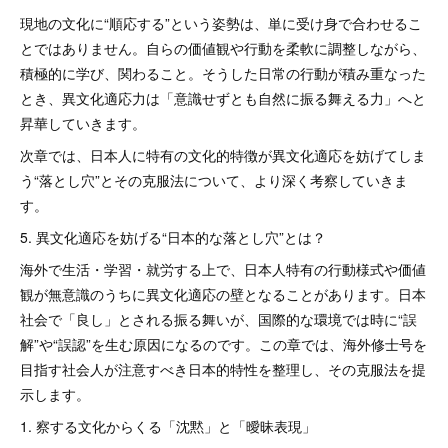
現地の文化に“順応する”という姿勢は、単に受け身で合わせるこ
とではありません。自らの価値観や行動を柔軟に調整しながら、
積極的に学び、関わること。そうした日常の行動が積み重なった
とき、異文化適応力は「意識せずとも自然に振る舞える力」へと
昇華していきます。
次章では、日本人に特有の文化的特徴が異文化適応を妨げてしま
う“落とし穴”とその克服法について、より深く考察していきま
す。
5. 異文化適応を妨げる“日本的な落とし穴”とは？
海外で生活・学習・就労する上で、日本人特有の行動様式や価値
観が無意識のうちに異文化適応の壁となることがあります。日本
社会で「良し」とされる振る舞いが、国際的な環境では時に“誤
解”や“誤認”を生む原因になるのです。この章では、海外修士号を
目指す社会人が注意すべき日本的特性を整理し、その克服法を提
示します。
1. 察する文化からくる「沈黙」と「曖昧表現」