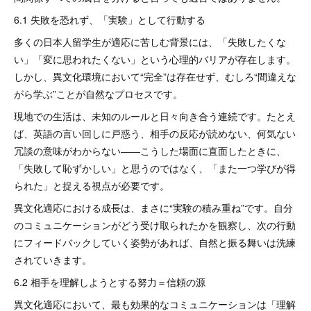
6.1 失敗を恐れず、「実験」として行動する
多くの日本人留学生が適応に苦しむ背景には、「失敗したくな
い」「変に思われたくない」という心理的バリアが存在します。
しかし、異文化環境において“完全”は存在せず、むしろ“間違えな
がら学ぶ”ことが自然なプロセスです。
現地での生活は、未知のルールと日々向き合う連続です。たとえ
ば、英語の言い回しに戸惑う、相手の反応が読めない、何気ない
冗談の意味がわからない――こうした場面に直面したときに、
「失敗して恥ずかしい」と思うのではなく、「また一つ学びが得
られた」と捉える視点が必要です。
異文化適応における成長は、まさに“実験の積み重ね”です。自分
のコミュニケーションがどう受け取られたかを観察し、次の行動
にフィードバックしていく姿勢があれば、自然と振る舞いは洗練
されていきます。
6.2 相手を理解しようとする努力＝信頼の源
異文化適応において、最も効果的なコミュニケーションは「理解