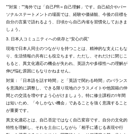
**対策：**海外では「自己PR＝自己理解」です。自己紹介やパー
ソナルステートメントの場面では、経験や価値観、今後の目標を
自分の言葉で語れるよう、日頃から自己内省を習慣化しておきま
しょう。
3. 日本人コミュニティへの依存と“安心の罠”
現地で日本人同士のつながりを持つことは、精神的な支えにもな
り、生活情報の共有にも役立ちます。ただし、それだけに閉じこ
もると、異文化適応の機会が失われ、英語力や多様性への理解が
伸び悩む原因にもなりかねません。
対策：「日本語を話す時間」と「英語で関わる時間」のバランス
を意識的に調整し、できる限り現地のクラスメイトや他国籍の仲
間との交流を増やすよう心がけましょう。特に修士課程の1年間
は短いため、「今しかない機会」であることを強く意識すること
が重要です。
異文化適応とは、自己否定ではなく自己変容です。自分の文化的
特性を理解し、それを土台にしながら「相手に通じる表現や行