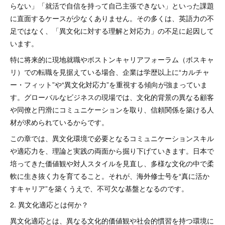
らない」「就活で自信を持って自己主張できない」といった課題
に直面するケースが少なくありません。その多くは、英語力の不
足ではなく、「異文化に対する理解と対応力」の不足に起因して
います。
特に将来的に現地就職やボストンキャリアフォーラム（ボスキャ
リ）での転職を見据えている場合、企業は学歴以上に“カルチャ
ー・フィット”や“異文化対応力”を重視する傾向が強まっていま
す。グローバルなビジネスの現場では、文化的背景の異なる顧客
や同僚と円滑にコミュニケーションを取り、信頼関係を築ける人
材が求められているからです。
この章では、異文化環境で必要となるコミュニケーションスキル
や適応力を、理論と実践の両面から掘り下げていきます。日本で
培ってきた価値観や対人スタイルを見直し、多様な文化の中で柔
軟に生き抜く力を育てること。それが、海外修士号を“真に活か
すキャリア”を築くうえで、不可欠な基盤となるのです。
2. 異文化適応とは何か？
異文化適応とは、異なる文化的価値観や社会的慣習を持つ環境に