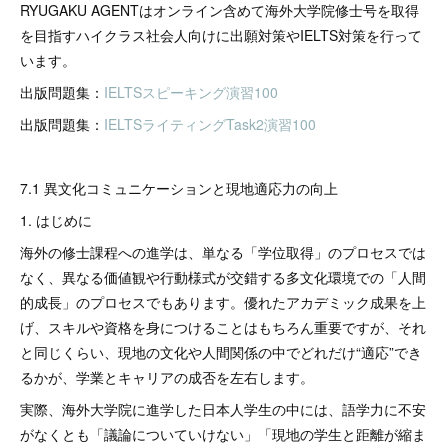
RYUGAKU AGENTはオンライン含めて海外大学院修士号を取得
を目指すハイクラス社会人向けに出願対策やIELTS対策を行って
います。
出版問題集：
IELTSスピーキング演習100
出版問題集：
IELTSライティングTask2演習100
7.1 異文化コミュニケーションと現地適応力の向上
1. はじめに
海外の修士課程への進学は、単なる「学位取得」のプロセスでは
なく、異なる価値観や行動様式が交錯する多文化環境での「人間
的成長」のプロセスでもあります。優れたアカデミック成果を上
げ、スキルや資格を身につけることはもちろん重要ですが、それ
と同じくらい、現地の文化や人間関係の中でどれだけ“適応”でき
るかが、学業とキャリアの成否を左右します。
実際、海外大学院に進学した日本人学生の中には、語学力に不安
がなくとも「議論についていけない」「現地の学生と距離が縮ま