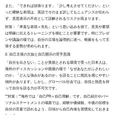
また、「できれば頑張ります」「少し考えさせてください」とい
った曖昧な表現は、英語でそのまま訳してもニュアンスが伝わら
ず、意思表示の不在として誤解されるリスクが高まります。
対策：「率直な表現＝失礼」という思い込みを捨て、意見や要望
は明確に伝えるトレーニングを積むことが重要です。特にプレゼ
ンや議論の場では、自分の立場を論理的に述べ、根拠をもって主
張する姿勢が求められます。
2. 自己主張の欠如と自己開示の苦手意識
「自分を出さない」ことが美徳とされる環境で育った日本人は、
海外のディスカッションや面接の場で「なぜあなたがふさわしい
のか」「どんな強みがあるのか」を語ることに抵抗を感じやすい
傾向があります。しかし、グローバル社会では、自信と熱意を持
って自分を語る力が不可欠です。
**対策：**海外では「自己PR＝自己理解」です。自己紹介やパー
ソナルステートメントの場面では、経験や価値観、今後の目標を
自分の言葉で語れるよう、日頃から自己内省を習慣化しておきま