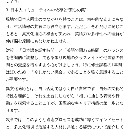
しょう。
3. 日本人コミュニティへの依存と“安心の罠”
現地で日本人同士のつながりを持つことは、精神的な支えにもな
り、生活情報の共有にも役立ちます。ただし、それだけに閉じこ
もると、異文化適応の機会が失われ、英語力や多様性への理解が
伸び悩む原因にもなりかねません。
対策：「日本語を話す時間」と「英語で関わる時間」のバランス
を意識的に調整し、できる限り現地のクラスメイトや他国籍の仲
間との交流を増やすよう心がけましょう。特に修士課程の1年間
は短いため、「今しかない機会」であることを強く意識すること
が重要です。
異文化適応とは、自己否定ではなく自己変容です。自分の文化的
特性を理解し、それを土台にしながら「相手に通じる表現や行
動」を模索することこそが、国際的なキャリア構築の第一歩とな
ります。
次章では、このような適応プロセスを成功に導くマインドセット
と、多文化環境で活躍する人材に共通する姿勢について紹介して