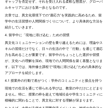
ギャップを否定せず、それを受け入れる柔軟な態度が、グローバ
ルキャリアにおける第一歩となるのです。
次章では、異文化環境下での“適応力”を実践的に高めるため、留
学中の生活習慣や人間関係づくりについて、より具体的な方法を
紹介していきます。
4. 留学中に「現地に溶け込む」ための習慣
異文化コミュニケーションの壁を乗り越えるためには、理論やス
キルの習得だけでなく、日々の生活の中で「行動」を通じて適応
力を高めることが重要です。留学中のちょっとした選択や習慣
が、文化への理解を深め、現地での人間関係を築く基盤となりま
す。以下では、海外修士課程で“現地に溶け込む”ための具体的な
アプローチを紹介します。
4.1 授業外の行動で差がつく：学外のコミュニティと接点を持つ
現地での生活を通じて得られる学びは、教室の中だけにとどまり
ません。特に、授業の枠を超えて地域社会や学生コミュニティに
積極的に関わることで、異文化に対する理解が深まります。
たとえば、大学が主催する国際交流イベントや、地域の文化フェ