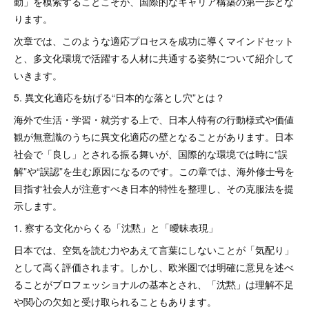
動」を模索することこそが、国際的なキャリア構築の第一歩とな
ります。
次章では、このような適応プロセスを成功に導くマインドセット
と、多文化環境で活躍する人材に共通する姿勢について紹介して
いきます。
5. 異文化適応を妨げる“日本的な落とし穴”とは？
海外で生活・学習・就労する上で、日本人特有の行動様式や価値
観が無意識のうちに異文化適応の壁となることがあります。日本
社会で「良し」とされる振る舞いが、国際的な環境では時に“誤
解”や“誤認”を生む原因になるのです。この章では、海外修士号を
目指す社会人が注意すべき日本的特性を整理し、その克服法を提
示します。
1. 察する文化からくる「沈黙」と「曖昧表現」
日本では、空気を読む力やあえて言葉にしないことが「気配り」
として高く評価されます。しかし、欧米圏では明確に意見を述べ
ることがプロフェッショナルの基本とされ、「沈黙」は理解不足
や関心の欠如と受け取られることもあります。