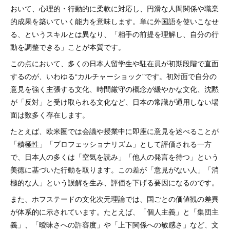
おいて、心理的・行動的に柔軟に対応し、円滑な人間関係や職業
的成果を築いていく能力を意味します。単に外国語を使いこなせ
る、というスキルとは異なり、「相手の前提を理解し、自分の行
動を調整できる」ことが本質です。
この点において、多くの日本人留学生や駐在員が初期段階で直面
するのが、いわゆる“カルチャーショック”です。初対面で自分の
意見を強く主張する文化、時間厳守の概念が緩やかな文化、沈黙
が「反対」と受け取られる文化など、日本の常識が通用しない場
面は数多く存在します。
たとえば、欧米圏では会議や授業中に即座に意見を述べることが
「積極性」「プロフェッショナリズム」として評価される一方
で、日本人の多くは「空気を読み」「他人の発言を待つ」という
美徳に基づいた行動を取ります。この差が「意見がない人」「消
極的な人」という誤解を生み、評価を下げる要因になるのです。
また、ホフステードの文化次元理論では、国ごとの価値観の差異
が体系的に示されています。たとえば、「個人主義」と「集団主
義」、「曖昧さへの許容度」や「上下関係への敏感さ」など、文