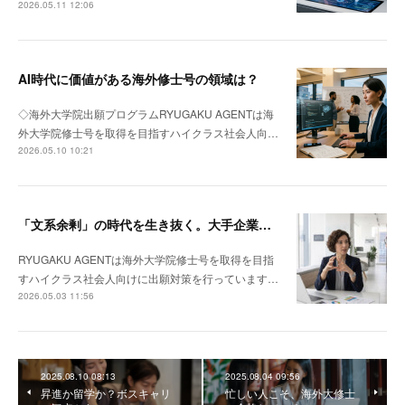
2026.05.11 12:06
AI時代に価値がある海外修士号の領域は？
◇海外大学院出願プログラムRYUGAKU AGENTは海
外大学院修士号を取得を目指すハイクラス社会人向…
2026.05.10 10:21
「文系余剰」の時代を生き抜く。大手企業若手がMBAではなく「理系修士」を選ぶべき理由
RYUGAKU AGENTは海外大学院修士号を取得を目指
すハイクラス社会人向けに出願対策を行っています…
2026.05.03 11:56
2025.08.10 08:13
2025.08.04 09:56
昇進か留学か？ボスキャリ
忙しい人こそ、海外大修士