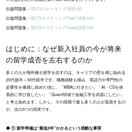
出版問題集：
IELTSスピーキング演習100
出版問題集：
IELTSライティングTask1演習100
出版問題集：
IELTSライティングTask2演習100
はじめに：なぜ新入社員の今が将来
の留学成否を左右するのか
多くの人が海外修士留学を志すのは、キャリアの壁を感じ始める
20代後半～30代前半です。職務経験も積み、英語力や専門性の
必要性を痛感し始めた頃に、「MBAに行きたい」「AI・CSを体
系的に学び直したい」「Quant領域で金融工学を武器にしたい」
と考え始めます。しかし、その段階で最も多くの人が直面するの
が、次の3つの現実です。
◆ ① 留学準備は“最低3年”かかるという残酷な事実