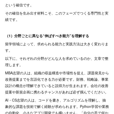
という確信です。
その確信を生み出す材料こそ、このフェーズでつくる専門性と実
績です。
（1）分野ごとに異なる“伸ばすべき能力”を理解する
留学領域によって、求められる能力と実践方法は大きく変わりま
す。
以下に、それぞれの分野がどんな人を求めているのか、文章で整
理します。
MBA志望の人は、組織の収益構造や市場性を捉え、課題発見から
改善提案までを言語化できる力が必要です。財務、戦略論、事業
設計の概念が理解できていると説得力が生まれます。会社の改善
提案や新規企画に携わるチャンスがあれば必ず掴んでください。
AI・CS志望の人は、コードを書き、アルゴリズムを理解し、抽
象的な課題を技術で解く経験が求められます。Python学習や業務
の自動化、小さなアプリ開発でも構いません。「自分の手で何か