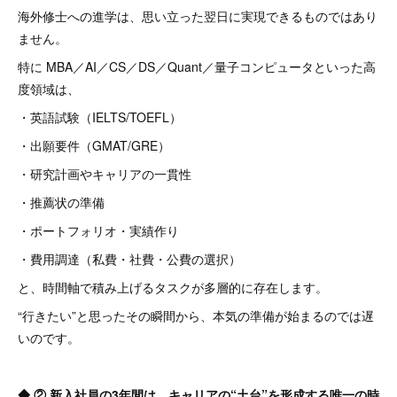
海外修士への進学は、思い立った翌日に実現できるものではあり
ません。
特に MBA／AI／CS／DS／Quant／量子コンピュータといった高
度領域は、
・英語試験（IELTS/TOEFL）
・出願要件（GMAT/GRE）
・研究計画やキャリアの一貫性
・推薦状の準備
・ポートフォリオ・実績作り
・費用調達（私費・社費・公費の選択）
と、時間軸で積み上げるタスクが多層的に存在します。
“行きたい”と思ったその瞬間から、本気の準備が始まるのでは遅
いのです。
◆ ② 新入社員の3年間は、キャリアの“土台”を形成する唯一の時