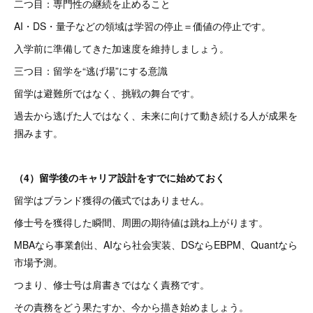
二つ目：専門性の継続を止めること
AI・DS・量子などの領域は学習の停止＝価値の停止です。
入学前に準備してきた加速度を維持しましょう。
三つ目：留学を“逃げ場”にする意識
留学は避難所ではなく、挑戦の舞台です。
過去から逃げた人ではなく、未来に向けて動き続ける人が成果を
掴みます。
（4）留学後のキャリア設計をすでに始めておく
留学はブランド獲得の儀式ではありません。
修士号を獲得した瞬間、周囲の期待値は跳ね上がります。
MBAなら事業創出、AIなら社会実装、DSならEBPM、Quantなら
市場予測。
つまり、修士号は肩書きではなく責務です。
その責務をどう果たすか、今から描き始めましょう。