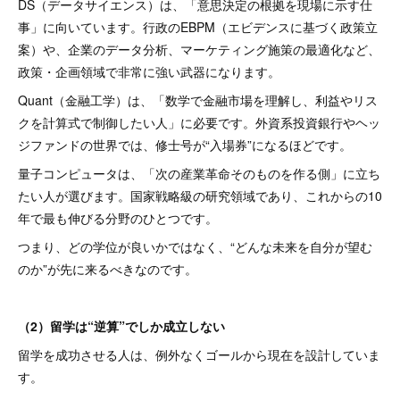
DS（データサイエンス）は、「意思決定の根拠を現場に示す仕
事」に向いています。行政のEBPM（エビデンスに基づく政策立
案）や、企業のデータ分析、マーケティング施策の最適化など、
政策・企画領域で非常に強い武器になります。
Quant（金融工学）は、「数学で金融市場を理解し、利益やリス
クを計算式で制御したい人」に必要です。外資系投資銀行やヘッ
ジファンドの世界では、修士号が“入場券”になるほどです。
量子コンピュータは、「次の産業革命そのものを作る側」に立ち
たい人が選びます。国家戦略級の研究領域であり、これからの10
年で最も伸びる分野のひとつです。
つまり、どの学位が良いかではなく、“どんな未来を自分が望む
のか”が先に来るべきなのです。
（2）留学は“逆算”でしか成立しない
留学を成功させる人は、例外なくゴールから現在を設計していま
す。