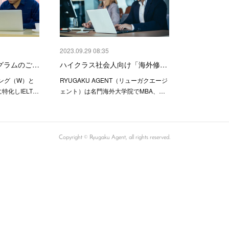
2023.09.29 08:35
ログラムのご…
ハイクラス社会人向け「海外修…
ング（W）と
RYUGAKU AGENT（リューガクエージ
特化しIELT…
ェント）は名門海外大学院でMBA、…
Copyright ©︎ Ryugaku Agent, all rights reserved.