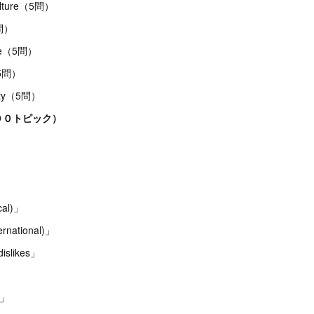
culture（5問）
5問）
sure（5問）
（5問）
ality（5問）
００トピック）
cal)」
rnational)」
islikes」
p」