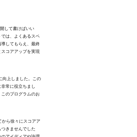
展開して書けばいい
トでは、よくあるスペ
指導してもらえ、最終
とスコアアップを実現
.5に向上しました。この
に非常に役立ちまし
。このプログラムのお
。
してから徐々にスコアア
もつきませんでした
分のアイディアや論理