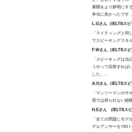
展開をより鮮明にする
本当に良かったで
L.Gさん（IELTSスピ
「ライティングと同
でスピーキングスキ
F.Wさん（IELTSスピ
「スピーキングは当
うやって回答すれば
した。」
A.Oさん（IELTSスピ
「マンツーマンのサ
習では得られない経
H.Eさん (IELTSスピ
「全ての問題にモデ
デルアンサーを10