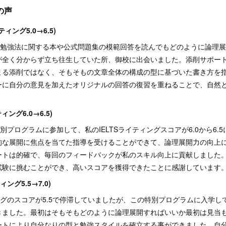
の声
ティング5.0→6.5)
ング勉強法に関する本や公式問題集の模範回答を読んでもどのように論理
が全く分からず立ち往生していた所、御校に出会いました。添削サポー
まる添削ではなく、そもそもの文章全体の構成の型に基づいた書き方を
ーに自分の意見を加えたオリジナルの回答の復習を重ねることで、自然
ティング6.0→6.5)
特別プログラムに参加して、私のIELTSライティングスコアが6.0から6
的な展開に焦点を当てた指導を受けることができて、論理展開力の向上
ートは的確で、毎回のフィードバックが私のスキル向上に貢献しました
試験に挑むことができ、高いスコアを獲得できたことに感謝しています
ティング5.5→7.0)
ィングのスコアが5.5で停滞していましたが、この特別プログラムに入学
きました。最初はそもそもどのように論理展開すればいいか最初は見当
ートにより自分なりの型と勉強スタイルを確立する事ができました。自