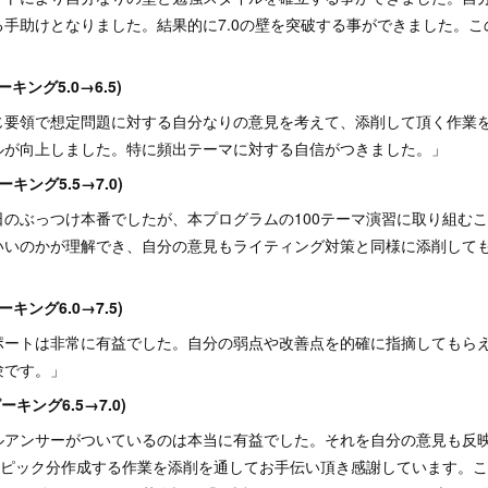
手助けとなりました。結果的に7.0の壁を突破する事ができました。
す。
ーキング5.0→6.5)
じ要領で想定問題に対する自分なりの意見を考えて、添削して頂く作業
ルが向上しました。特に頻出テーマに対する自信がつきました。」
ーキング5.5→7.0)
日のぶっつけ本番でしたが、本プログラムの100テーマ演習に取り組む
いいのかが理解でき、自分の意見もライティング対策と同様に添削して
ーキング6.0→7.5)
ポートは非常に有益でした。自分の弱点や改善点を的確に指摘してもら
験です。」
ーキング6.5→7.0)
ルアンサーがついているのは本当に有益でした。それを自分の意見も反
0トピック分作成する作業を添削を通してお手伝い頂き感謝しています。