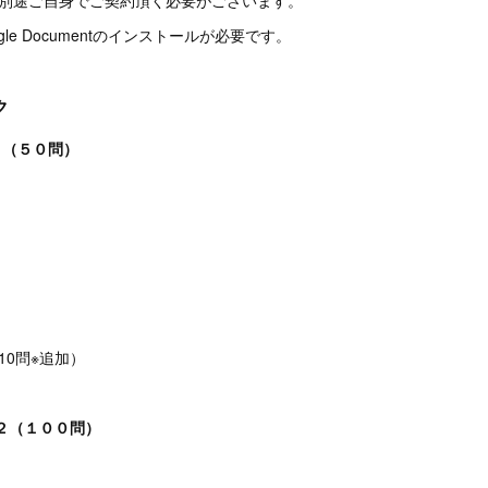
le Documentのインストールが必要です。
ク
1（５０問）
t （10問※追加）
k２（１００問）