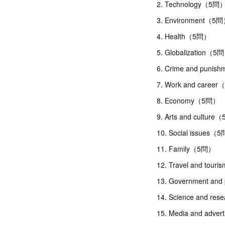
2. Technology（5問
3. Environment（5
4. Health（5問）
5. Globalization（5
6. Crime and puni
7. Work and caree
8. Economy（5問）
9. Arts and cultur
10. Social issues（
11. Family（5問）
12. Travel and tou
13. Government and
14. Science and r
15. Media and adve