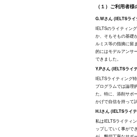
（１）ご利用者様
G.Wさん (IELTSライ
IELTSのライティ
か、そもそもの基礎
ルミス等の指摘に留
的にはモデルアンサ
できました。
Y.Pさん (IELTSライ
IELTSライティング
プログラムでは論理
た。特に、添削サポ
かげで自信を持って
H.Iさん (IELTSライ
私はIELTSライテ
ップしていく事がで
が、懇切丁寧なサポ