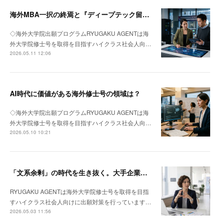
海外MBA一択の終焉と『ディープテック留学』への回帰
◇海外大学院出願プログラムRYUGAKU AGENTは海
外大学院修士号を取得を目指すハイクラス社会人向…
2026.05.11 12:06
AI時代に価値がある海外修士号の領域は？
◇海外大学院出願プログラムRYUGAKU AGENTは海
外大学院修士号を取得を目指すハイクラス社会人向…
2026.05.10 10:21
「文系余剰」の時代を生き抜く。大手企業若手がMBAではなく「理系修士」を選ぶべき理由
RYUGAKU AGENTは海外大学院修士号を取得を目指
すハイクラス社会人向けに出願対策を行っています…
2026.05.03 11:56