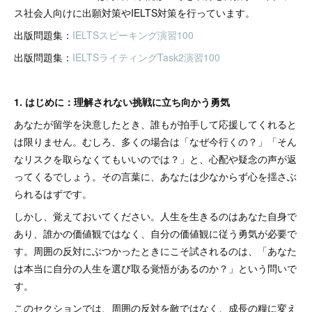
ス社会人向けに出願対策やIELTS対策を行っています。
出版問題集：
IELTSスピーキング演習100
出版問題集：
IELTSライティングTask2演習100
1. はじめに：理解されない挑戦に立ち向かう勇気
あなたが留学を決意したとき、誰もが拍手して応援してくれると
は限りません。むしろ、多くの場合は「なぜ今行くの？」「そん
なリスクを取らなくてもいいのでは？」と、心配や疑念の声が返
ってくるでしょう。その言葉に、あなたは少なからず心を揺さぶ
られるはずです。
しかし、覚えておいてください。人生を生きるのはあなた自身で
あり、誰かの価値観ではなく、自分の価値観に従う勇気が必要で
す。周囲の反対にぶつかったときにこそ試されるのは、「あなた
は本当に自分の人生を選び取る覚悟があるのか？」という問いで
す。
このセクションでは、周囲の反対を敵ではなく、成長の糧に変え