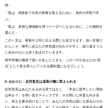
例：
「私は、AI技術で日本の医療を変えるために、海外大学院で学
ぶ」
「私は、多様な価値観を持つリーダーになるために、この挑戦を
選んだ」
この一文は、家族や上司に伝える際にも役立ちます。短い言葉だ
からこそ、相手にあなたの本気度が伝わりやすく、繰り返すうち
に自分の心にも深く刻まれていきます。
留学準備の過程で迷いが生じたときも、この一行があなたの“原
点”として道を照らしてくれる羅針盤になるでしょう。
6. おわりに：反対意見は成長の糧に変えられる
反対意見はあなたを止める壁ではなく、「本当に留学したい理由
は何か？」を問い直すチャンスです。その問いに何度も向き合
い、答えを磨き続けることで、あなたの決意は誰にも揺るがされ
ない強さへと変わります。そしてその強さこそが、留学生活を乗