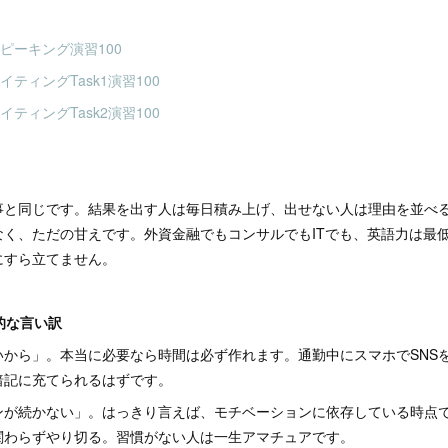
Sスピーキング演習100
ライティングTask1演習100
ライティングTask2演習100
事と同じです。結果を出す人は毎日積み上げ、出せない人は理由を並べ
なく、ただの甘えです。外資金融でもコンサルでもITでも、英語力は最
にすら立てません。
型的な言い訳
いから」。本当に必要なら時間は必ず作れます。通勤中にスマホでSNS
暗記に充てられるはずです。
ンが続かない」。はっきり言えば、モチベーションに依存している時点
関わらずやり切る。習慣がない人は一生アマチュアです。