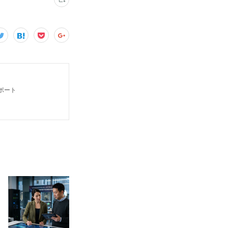
」
ポート