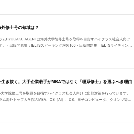
海外修士号の領域は？
ムRYUGAKU AGENTは海外大学院修士号を取得を目指すハイクラス社会人向け
。・出版問題集：IELTSスピーキング演習100・出版問題集：IELTSライティン…
を生き抜く。大手企業若手がMBAではなく「理系修士」を選ぶべき理由
Tは海外大学院修士号を取得を目指すハイクラス社会人向けに出願対策を行っています。
ム海外トップ大学院のMBA、CS（AI）、DS、量子コンピュータ、クオンツ等…