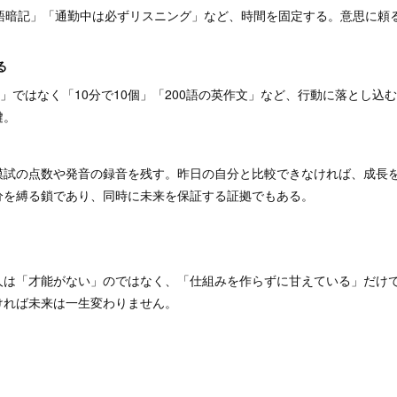
単語暗記」「通勤中は必ずリスニング」など、時間を固定する。意思に頼
る
個」ではなく「10分で10個」「200語の英作文」など、行動に落とし込
鍵。
模試の点数や発音の録音を残す。昨日の自分と比較できなければ、成長
分を縛る鎖であり、同時に未来を保証する証拠でもある。
人は「才能がない」のではなく、「仕組みを作らずに甘えている」だけ
ければ未来は一生変わりません。