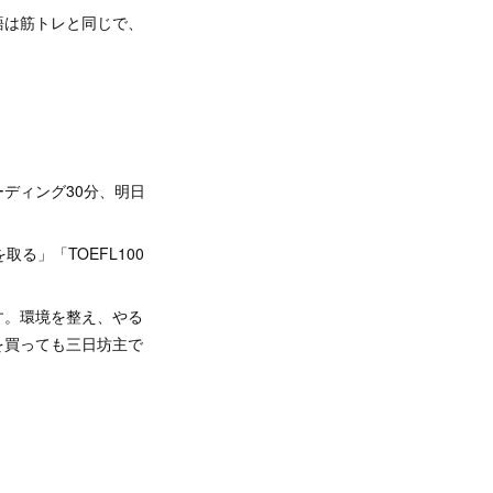
語は筋トレと同じで、
ディング30分、明日
る」「TOEFL100
す。環境を整え、やる
を買っても三日坊主で