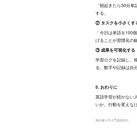
「朝起きたら30分
する。
② タスクを小さくす
「今日は単語を100
げることが習慣化の
③ 成果を可視化する
学習ログを記録し、
る。数字や記録は自
5. おわりに
英語学習が続かない
いか。行動を変えな
海外修士号入門講座
(
83
)