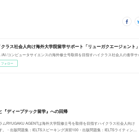
イクラス社会人向け海外大学院留学サポート「リューガクエージェント
A /AI /コンピュータサイエンスの海外修士号取得を目指すハイクラス社会人の進学サ
フォロー
焉と『ディープテック留学』への回帰
ムRYUGAKU AGENTは海外大学院修士号を取得を目指すハイクラス社会人向け
。・出版問題集：IELTSスピーキング演習100・出版問題集：IELTSライティン…