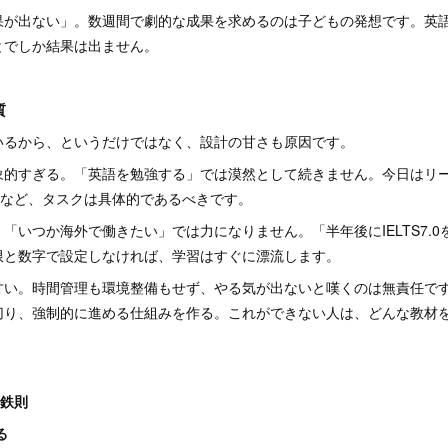
果が出ない」。数週間で劇的な成果を求めるのは子どもの発想です。英
とでしか結果は出ません。
質
いるから、というだけではなく、設計の甘さも原因です。
象的すぎる。「英語を勉強する」では漠然として続きません。今日はリー
語など、タスクは具体的であるべきです。
いつか海外で働きたい」では力になりません。「半年後にIELTS7.0を取
限と数字で設定しなければ、学習はすぐに漂流します。
甘い。時間管理も環境整備もせず、やる気が出ないと嘆くのは無責任で
切り、強制的に進める仕組みを作る。これができない人は、どんな教材
の鉄則
る