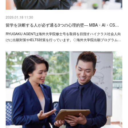
2026.01.18 11:30
留学を決断する人が必ず通る3つの心理的壁― MBA・AI・CS…
RYUGAKU AGENTは海外大学院修士号を取得を目指すハイクラス社会人向
けに出願対策やIELTS対策を行っています。◇海外大学院出願プログラム…