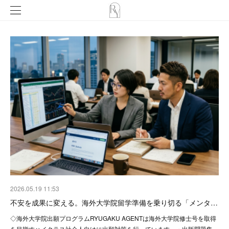
2026.05.19 11:53
不安を成果に変える。海外大学院留学準備を乗り切る「メンタ…
◇海外大学院出願プログラムRYUGAKU AGENTは海外大学院修士号を取得
を目指すハイクラス社会人向けに出願対策を行っています。・出版問題集…